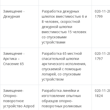
Замещение -
Разработка дежурных
020-11-2
Дежурная
шлюпок вместимостью 6 и
1799
8 человек, скоростной
дежурной шлюпки
вместимостью 15 человек
со спусковыми
устройствами
Замещение -
Разработка 65 местной
020-11-2
Арктика –
спасательной шлюпки
1797
Спасение 65
арктического исполнения,
спускаемой с помощью
лопарей, со спусковым
устройством
Замещение-
Разработка линейки и
020-11-2
Опорно-
изготовление опытных
1824
поворотное
образцов опорно-
устройство Azipod
поворотных роликовых