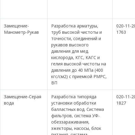
Замещение-
Разработка арматуры,
020-11-2
Манометр-Рукав
труб высокой чистоты и
1763
точности, соединений и
рукавов высокого
давления для мед.
кислорода, КГС, КАГС и
гелия высокой чистоты на
давления до 40 МПа (400
кгс/см2) с приемкой РМРС,
ВП
Замещение-Серая
Разработка типоряда
020-11-2
вода
установки обработки
1827
балластных вод. Система
фильтров, система УФ-
обеззараживания,
эжекторы, насосы, блок
питания, система