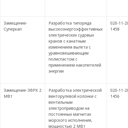
Замещение-
Разработка типоряда
020-11-2
Суперкап
высокоэнергоэффективных
1458
электрических судовых
кранов с канатным
изменением вылета с
уравновешивающим
полиспастом с
применением накопителей
энергии
Замещение-ЭВРК 2
Разработка электрической
020-11-2
МВт
винторулевой колонки с
1456
вентильным
электроприводом на
постоянных магнитах
морского исполнения,
мощностью 2 МВт