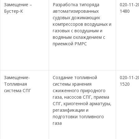
Замещение –
Разработка типоряда
020-11-2
Бустер-К
автоматизированных
1480
судовых дожимающих
компрессоров воздушных и
газовых с воздушным и
водяным охлаждением с
приемкой РМРС
Замещение-
Создание топливной
020-11-2
Топливная
системы хранения
1520
система СПГ
сжиженного природного
газа, насосов СПГ, приема
СПГ, криогенной арматуры,
регазификации и
подготовки топливного
газа