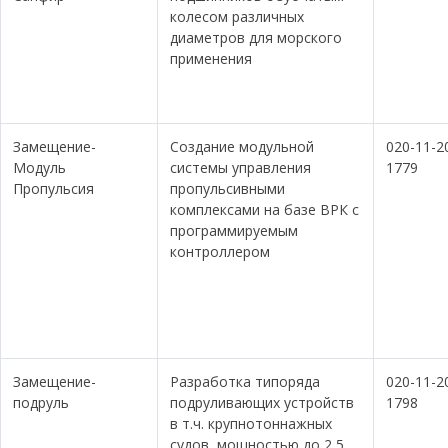
колесом различных
диаметров для морского
применения
Замещение-
Создание модульной
020-11-2
Модуль
системы управления
1779
Пропульсия
пропульсивными
комплексами на базе ВРК с
программируемым
контроллером
Замещение-
Разработка типоряда
020-11-2
подруль
подруливающих устройств
1798
в т.ч. крупнотоннажных
судов, мощностью до 2,5