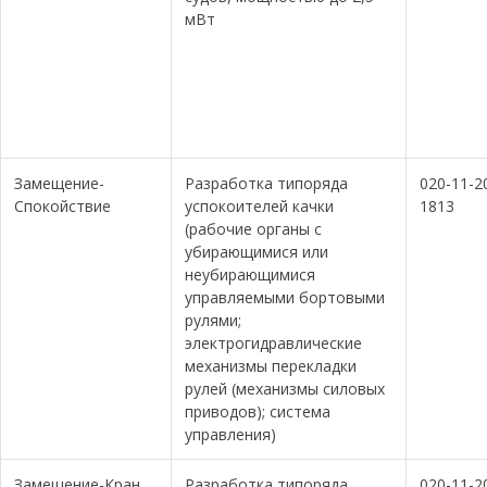
мВт
Замещение-
Разработка типоряда
020-11-2
Спокойствие
успокоителей качки
1813
(рабочие органы с
убирающимися или
неубирающимися
управляемыми бортовыми
рулями;
электрогидравлические
механизмы перекладки
рулей (механизмы силовых
приводов); система
управления)
Замещение-Кран
Разработка типоряда
020-11-2