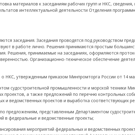
овка материалов к заседаниям рабочих групп и НКС, сведения,
зультатов интеллектуальной деятельности Отделения программ
яются заседания. Заседания проводятся под руководством предс
ствуют в работе лично. Решения принимаются простым большинс
ния. Решения, принимаемые на заседаниях, оформляются проток
оверенностью. Организационно-техническое обеспечение деяте
 НКС, утвержденным приказом Минпромторга России от 14 март
нтом судостроительной промышленности и морской техники Ми
х проектов, а также предложений по перечню контрольных соб
ных и ведомственных проектов и выработка соответствующих ре
 по предложениям, представленным Департаментом судостроит
ий в федеральные и ведомственные проекты;
нсирования мероприятий федеральных и ведомственных проекто