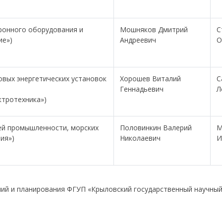
тронного оборудования и
Мошняков Дмитрий
С
ие»)
Андреевич
О
овых энергетических установок
Хорошев Виталий
С
Геннадьевич
Л
ктротехника»)
ей промышленности, морских
Половинкин Валерий
М
ия»)
Николаевич
И
ий и планирования ФГУП «Крыловский государственный научный