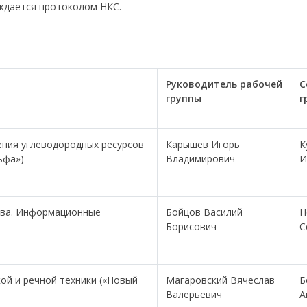
рждается протоколом НКС.
Руководитель
рабочей
С
группы
г
ения углеводородных ресурсов
Карышев Игорь
К
ельфа»)
Владимирович
И
тва. Информационные
Бойцов Василий
Н
Борисович
С
кой и речной техники («Новый
Магаровский Вячеслав
Б
Валерьевич
А