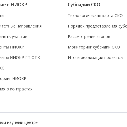
тие в НИОКР
Субсидии СКО
ти
Технологическая карта СКО
итетные направления
Порядок предоставления суб
инять участие
Рассмотрение этапов
енты НИОКР
Мониторинг субсидии СКО
енты НИОКР ГП ОПК
Итоги реализации проектов
КС
оринг НИОКР
ия о контрактах
ый научный центр»