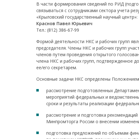
В части формирования сведений по РИД (подгот
связываться с сотрудниками сектора учета ре
«Крыловский государственный научный центр»:
Краснов Павел Юрьевич
Тел.: (812) 386-67-99
Формой деятельности НКС и рабочих групп явл
председателя. Члены НКС и рабочих групп уча
членов путем проведения открытого голосова
члена НКС и рабочих групп, подтвержденное д
ее/его секретарем.
Основные задачи НКС определены Положением о
рассмотрение подготовленных Департаме
мероприятий федеральных и ведомственны
сроки и результаты реализации федераль
рассмотрение и подготовка рекомендаций
Минпромторга России о внесении изменен
подготовка предложений по объемам фина