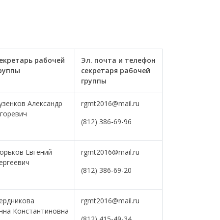
екретарь
рабочей
Эл. п
очта и телефон
руппы
секретаря
рабочей
группы
узенков Александр
rgmt2016@mail.ru
горевич
(812) 386-69-96
орьков Евгений
rgmt2016@mail.ru
ергеевич
(812) 386-69-20
ердникова
rgmt2016@mail.ru
нна Константиновна
(812) 415-49-34