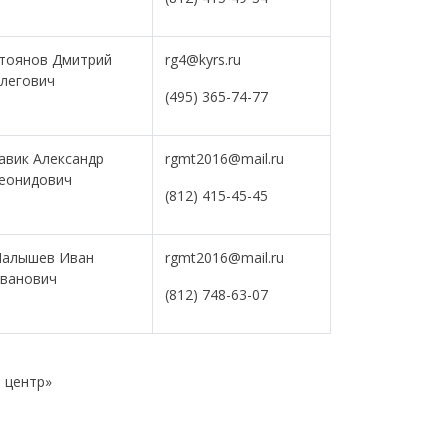
тоянов Дмитрий
rg4@kyrs.ru
легович
(495) 365-74-77
авик Александр
rgmt2016@mail.ru
еонидович
(812) 415-45-45
алышев Иван
rgmt2016@mail.ru
ванович
(812) 748-63-07
 центр»